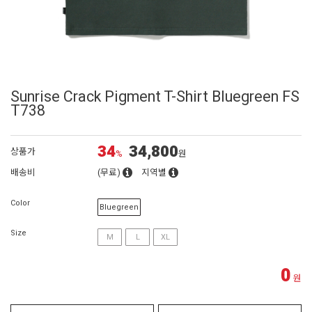
Sunrise Crack Pigment T-Shirt Bluegreen FS
T738
34
34,800
상품가
%
원
배송비
(무료)
지역별
Color
Bluegreen
Size
M
L
XL
0
원