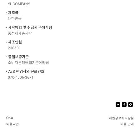
YHCOMPANY
ㆍ제조국
대한민국
ㆍ세탁방법 및 취급시 주의사항
중성세제손세탁
ㆍ제조연월
230501
ㆍ품질보증기준
소비자분쟁해결기준에따름
ㆍA/S 책임자와 전화번호
070-4006-3671
Q&A
개인정보처리방침
이용약관
이용 안내