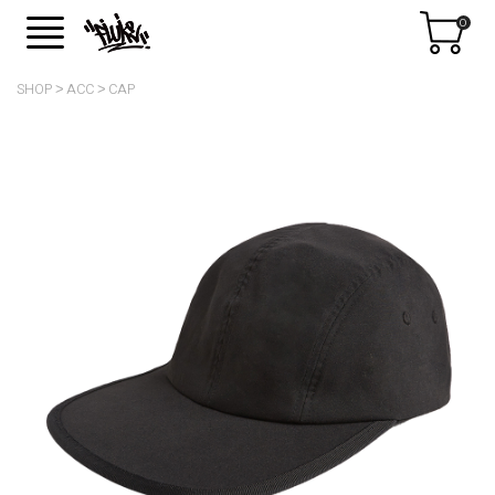
0
SHOP
ACC
CAP